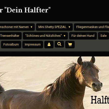
 "Dein Halfter"
nschoner mit Namen
Mini Shetty SPEZIAL
Fliegenmasken und Fl
 Trensenhalter
"Schönes und Nützliches"
Für deinen Hund
Sale
Fotoalbum
Impressum