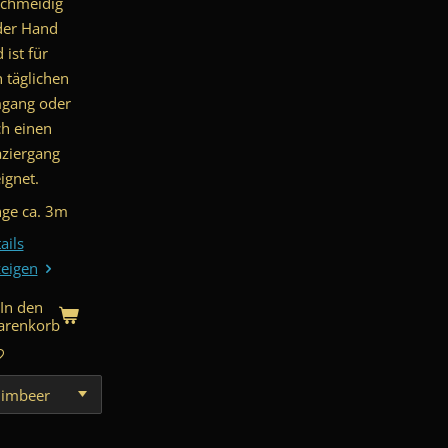
chmeidig
der Hand
 ist für
 täglichen
gang oder
h einen
ziergang
ignet.
ge ca. 3m
ails
eigen
In den
renkorb