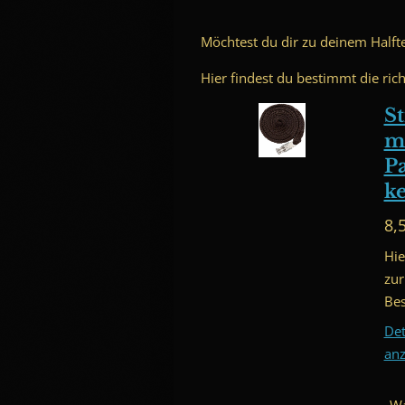
Möchtest du dir zu deinem Halft
Hier findest du bestimmt die rich
St
m
P
k
8,
Hie
zur
Bes
Det
anz
Wa