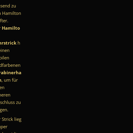
send zu
 Hamilton
fter.
r
Hamilto
rstrick
h
einen
bilen
ldfarbenen
rabinerha
n
, um für
en
heren
schluss zu
gen.
r
Strick
lieg
uper