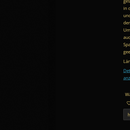
ges
in 
und
den
Um
auc
Spa
gee
Län
Det
anz
Wa