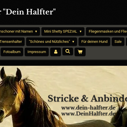
 "Dein Halfter"
nschoner mit Namen
Mini Shetty SPEZIAL
Fliegenmasken und Fli
 Trensenhalter
"Schönes und Nützliches"
Für deinen Hund
Sale
Fotoalbum
Impressum
Stricke & Anbinde
www.dein-halfter.de
www.DeinHalfter.de