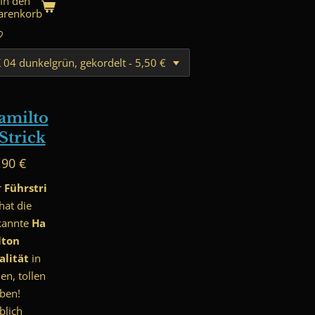
In den
renkorb
amilto
Strick
,90 €
r
Führstri
hat die
kannte
Ha
lton
alität
in
len, tollen
ben!
blich