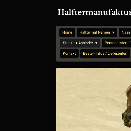
Zum
Halftermanufaktur
Hauptinhalt
springen
Home
Halfter mit Namen
Nase
Stricke + Anbinder
Personalisierte
Kontakt
Bestell-Infos / Lieferzeiten