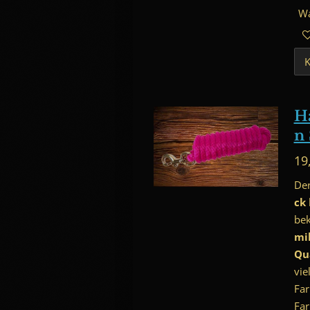
Wa
H
n 
19
De
ck
be
mi
Qu
vie
Far
F
ar