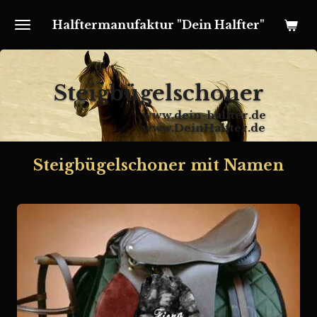
Zum
Halftermanufaktur "Dein Halfter"
Hauptinhalt
springen
Steigbügelschoner
www.dein-halfter.de
www.DeinHalfter.de
Steigbügelschoner mit Namen