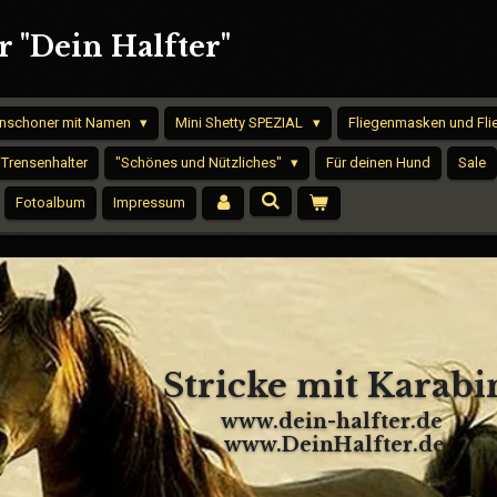
 "Dein Halfter"
nschoner mit Namen
Mini Shetty SPEZIAL
Fliegenmasken und Fl
 Trensenhalter
"Schönes und Nützliches"
Für deinen Hund
Sale
Fotoalbum
Impressum
tricke mit Karabin
www.dein-halfter.de
www.DeinHalfter.de