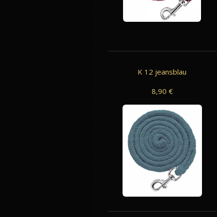
K 12 jeansblau
8,90 €