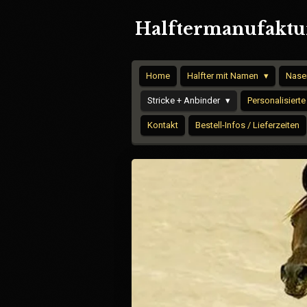
Zum
Halftermanufaktur
Hauptinhalt
springen
Home
Halfter mit Namen
Nase
Stricke + Anbinder
Personalisierte
Kontakt
Bestell-Infos / Lieferzeiten
S