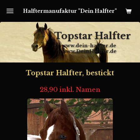
Zum
Halftermanufaktur "Dein Halfter"
Hauptinhalt
springen
Topstar Halfter
www.dein-halfter.de
www.DeinHalfter.de
Topstar Halfter, bestickt
28,90 inkl. Namen