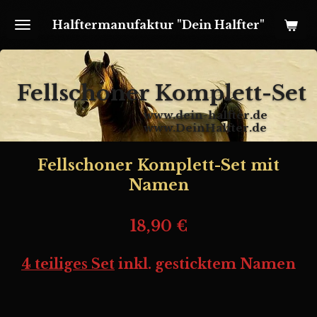
Zum
Halftermanufaktur "Dein Halfter"
Hauptinhalt
springen
Fellschoner Komplett-Set
www.dein-halfter.de
www.DeinHalfter.de
Fellschoner Komplett-Set mit
Namen
18,90 €
4 teiliges Set
inkl. gesticktem Namen