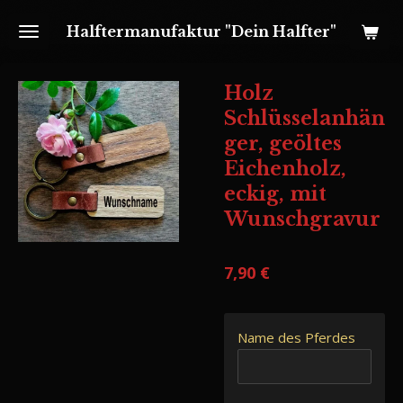
Zum
Halftermanufaktur "Dein Halfter"
Hauptinhalt
springen
Holz
Schlüsselanhän
ger, geöltes
Eichenholz,
eckig, mit
Wunschgravur
7,90 €
Name des Pferdes