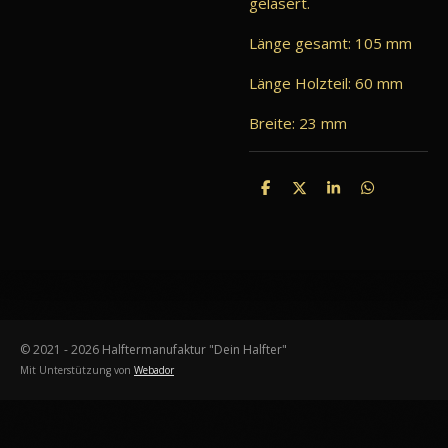
gelasert.
Länge gesamt: 105 mm
Länge Holzteil: 60 mm
Breite: 23 mm
T
T
T
T
e
e
e
e
i
i
i
i
l
l
l
l
e
e
e
e
n
n
n
n
© 2021 - 2026 Halftermanufaktur "Dein Halfter"
Mit Unterstützung von
Webador