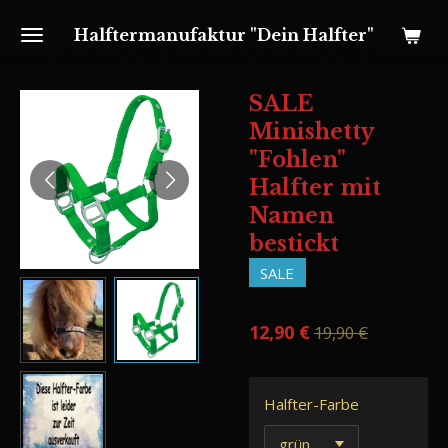
Zum
Halftermanufaktur "Dein Halfter"
Hauptinhalt
springen
SALE
Minishetty
"Fohlen"
Halfter mit
Namen
bestickt
SALE
12,90 €
19,90 €
Halfter-Farbe