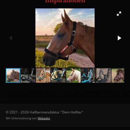
Inspirationen
n
n
n
n
© 2021 - 2026 Halftermanufaktur "Dein Halfter"
Mit Unterstützung von
Webador