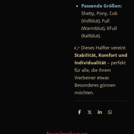
Passende Größen
:
Shetty, Pony, Cob
(Vollblut), Full
(Warmblut), XFull
(Kaltblut).
👉 Dieses Halfter vereint
Stabilität, Komfort und
Individualität
– perfekt
für alle, die ihrem
Vierbeiner etwas
Besonderes gönnen
möchten.
T
T
T
T
e
e
e
e
i
i
i
i
l
l
l
l
e
e
e
e