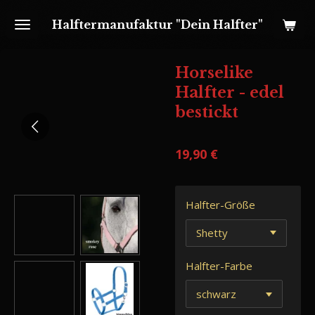
Zum
Halftermanufaktur "Dein Halfter"
Hauptinhalt
springen
Horselike
Halfter - edel
bestickt
19,90 €
Halfter-Größe
Halfter-Farbe