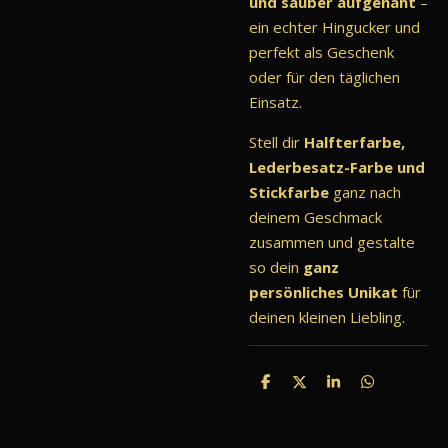
und sauber aufgenäht
–
ein echter Hingucker und
perfekt als Geschenk
oder für den täglichen
Einsatz.
Stell dir
Halfterfarbe,
Lederbesatz-Farbe und
Stickfarbe
ganz nach
deinem Geschmack
zusammen und gestalte
so dein
ganz
persönliches Unikat
für
deinen kleinen Liebling.
T
T
T
T
e
e
e
e
i
i
i
i
l
l
l
l
e
e
e
e