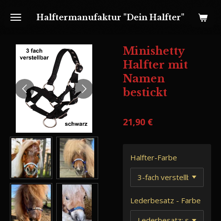
Zum
Halftermanufaktur "Dein Halfter"
Hauptinhalt
springen
Minishetty
Halfter mit
Namen
bestickt
21,90 €
Halfter-Farbe
Lederbesatz - Farbe