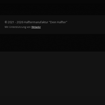
n
n
n
n
© 2021 - 2026 Halftermanufaktur "Dein Halfter"
Mit Unterstützung von
Webador