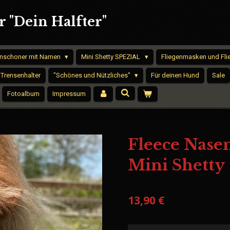
 "Dein Halfter"
nschoner mit Namen
Mini Shetty SPEZIAL
Fliegenmasken und Fl
 Trensenhalter
"Schönes und Nützliches"
Für deinen Hund
Sale
Fotoalbum
Impressum
Fleece Nase
Mini Shetty
13,90 €