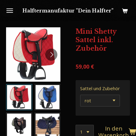
Zum
Halftermanufaktur "Dein Halfter"
Hauptinhalt
springen
Mini Shetty
Sattel inkl.
Zubehör
59,00 €
Sattel und Zubehör
In den
Warenkorb