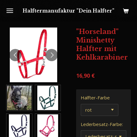
Zum
Halftermanufaktur "Dein Halfter"
Hauptinhalt
springen
"Horseland"
Minishetty
Halfter mit
Kehlkarabiner
16,90 €
Halfter-Farbe
Lederbesatz-Farbe: