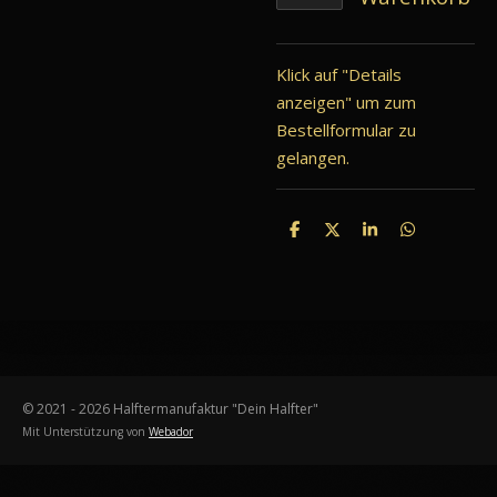
Klick auf "Details
anzeigen" um zum
Bestellformular zu
gelangen.
T
T
T
T
e
e
e
e
i
i
i
i
l
l
l
l
e
e
e
e
n
n
n
n
© 2021 - 2026 Halftermanufaktur "Dein Halfter"
Mit Unterstützung von
Webador