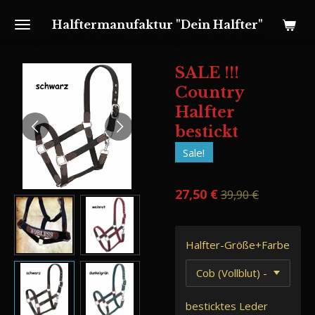
Zum
Halftermanufaktur "Dein Halfter"
Hauptinhalt
springen
SALE !!!
Country
Halfter
bestickt
Sale!
27,50 €
39,90 €
Halfter-Größe+Farbe
besticktes Leder