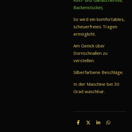
Kinn- und Ganaschenteil,
Backenstücke).
So wird ein komfortables,
scheuerfreies Tragen
ermöglicht.
Am Genick über
Dornschnallen zu
verstellen.
Silberfarbene Beschläge.
In der Maschine bei 30
Grad waschbar.
T
T
T
T
e
e
e
e